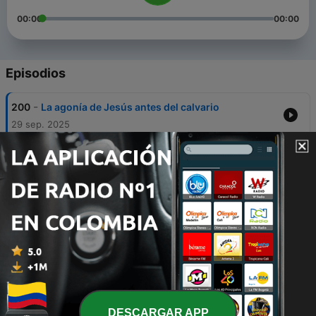
00:00
00:00
Episodios
-
200
La agonía de Jesús antes del calvario
29 sep. 2025
-
199
La gracia de Dios para el pecador
17 jun. 2025
-
198
Razones para priorizar el ministerio que Dios nos
ha encargado
09 jun. 2025
-
197
Creer en el Evangelio es Fundamental para
Evangelizar
28 mayo 2025
-
196
Somos participantes del plan de salvación
DESCARGAR APP