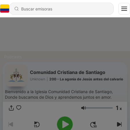
Podcasts
Comunidad Cristiana de Santiago
Unknown
|
200 - La agonía de Jesús antes del calvario
Bienvenido a la Iglesia Comunidad Cristiana de Santiago,
Donde buscamos de Dios y aprendemos juntos en amor.
1
x
Volumen