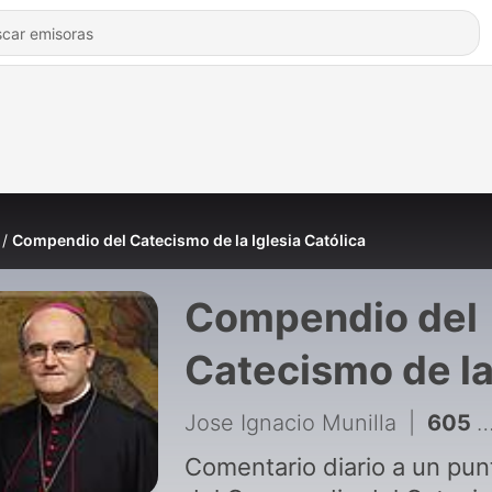
Compendio del Catecismo de la Iglesia Católica
Compendio del
Catecismo de l
Iglesia Católica
Jose Ignacio Munilla
|
605 - nº 449 ¿Qué es el perjurio?
Comentario diario a un pun