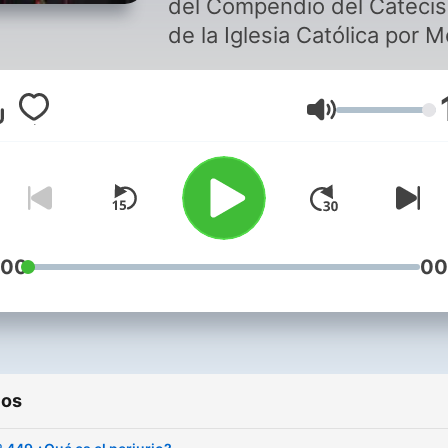
del Compendio del Cateci
de la Iglesia Católica por 
Munilla
Volumen
:00
00
ios