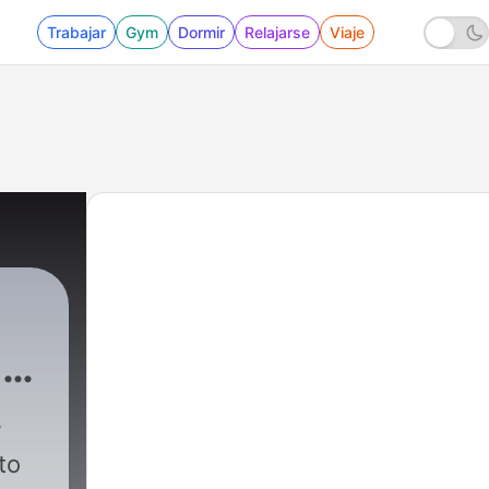
Trabajar
Gym
Dormir
Relajarse
Viaje
a
to