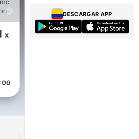
smo
Mons.
DESCARGAR APP
1
x
:00