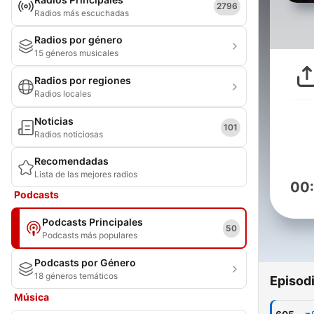
2796
Radios más escuchadas
Radios por género
15 géneros musicales
Radios por regiones
Radios locales
Noticias
101
Radios noticiosas
Recomendadas
Lista de las mejores radios
00
Podcasts
Podcasts Principales
50
Podcasts más populares
Podcasts por Género
18 géneros temáticos
Episod
Música