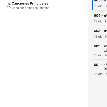
-
605
n
Canciones Principales
15 dic. 
Canciones más escuchadas
-
604
n
15 dic. 
-
603
n
15 dic. 
-
602
n
¿
15 dic. 
-
601
nº
Di
15 dic. 