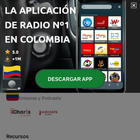
00:00
00:00
Episodios
-
1
COLOMBIA VALLENATO
21 oct. 2020
DESCARGAR APP
Emisoras Colombianas
Emisoras y Podcasts
Recursos