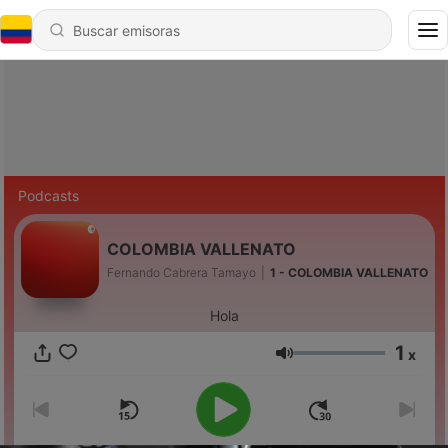
Podcasts
COLOMBIA VALLENATO
Fernando Cabrera Tamayo
|
1 - COLOMBIA VALLENATO
Hola
1
x
Volumen