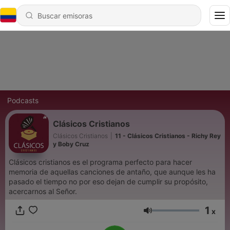
Podcasts
Clásicos Cristianos
Clásicos Cristianos
|
11 - Clásicos Cristianos - Richy Rey
y Boby Cruz
Clásicos cristianos es el programa perfecto para hacer
memoria de aquellas canciones de antaño, que aunque les ha
pasado el tiempo no por eso dejan de cumplir su propósito,
acercarnos al Señor.
1
x
Volumen