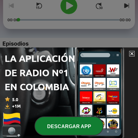
00:00
00:00
Episodios
-
11
Clásicos Cristianos - Richy Rey y Boby Cruz
21 abr. 2022
-
9
Clásicos Cristianos - Trio mar del plata
21 abr. 2022
-
8
Clásicos Cristianos - Manuel Bonilla
21 abr. 2022
-
6
Clásicos Cristianos - Eduardo Silva
21 abr. 2022
DESCARGAR APP
-
4
Clásicos Cristianos - Principe de Egipto