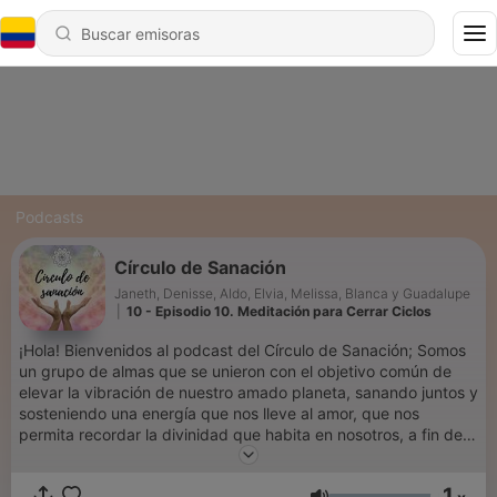
Podcasts
Círculo de Sanación
Janeth, Denisse, Aldo, Elvia, Melissa, Blanca y Guadalupe
|
10 - Episodio 10. Meditación para Cerrar Ciclos
¡Hola! Bienvenidos al podcast del Círculo de Sanación; Somos
un grupo de almas que se unieron con el objetivo común de
elevar la vibración de nuestro amado planeta, sanando juntos y
sosteniendo una energía que nos lleve al amor, que nos
permita recordar la divinidad que habita en nosotros, a fin de
reconectarnos con nuestra verdadera esencia. Estamos aquí
para acompañarte. Con amor infinito Janeth Coronado,
1