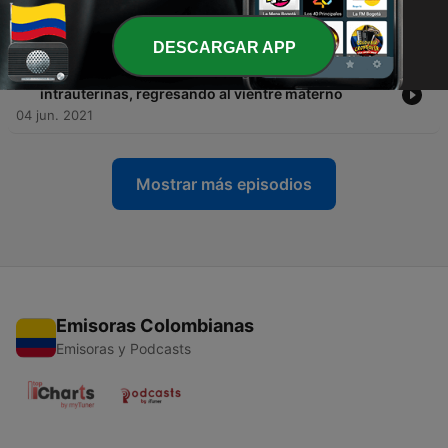
Metta Bhavana
11 jun. 2021
DESCARGAR APP
-
6
Episodio 6: Meditación para sanar memorias
intrauterinas, regresando al vientre materno
04 jun. 2021
Mostrar más episodios
Emisoras Colombianas
Emisoras y Podcasts