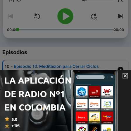
x
Denisse Ramos, Aldo González, Elvia Moreno, Melissa
Volumen
Machado, Blanca Mayor y Guadalupe Iglesias.
00:00
00:00
Episodios
-
10
Episodio 10. Meditación para Cerrar Ciclos
23 jul. 2021
-
9
Episodio 9. Meditación de Conexión con Madre
Tierra
02 jul. 2021
-
8
Episodio 8. Meditación con tus ángeles de la
guarda
25 jun. 2021
-
7
Episodio 7: Meditación de amor benevolente -