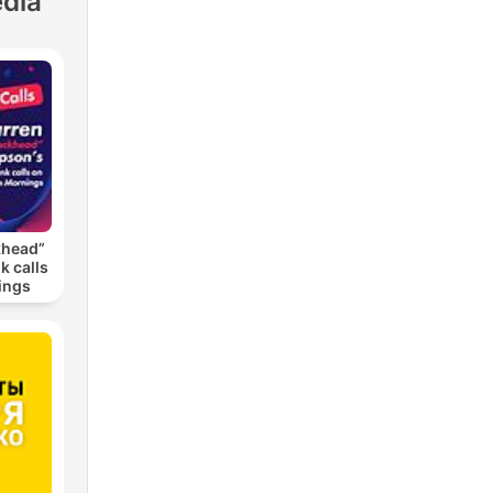
dia
khead”
k calls
ings