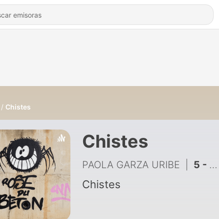
Chistes
Chistes
PAOLA GARZA URIBE
|
5 - ¿Cómo he enfrentado la pandemia y el aislamiento?
Chistes