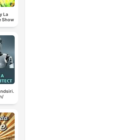
y La
e Show
ndsiri.
m/