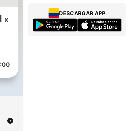
DESCARGAR APP
1
x
:00