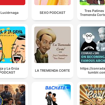
Tres Patines 
 Luciérnaga
SEXO PODCAST
Tremenda Cort
eja y La Grúa
https://conrada
LA TREMENDA CORTE
PODCAST
tumblr.co