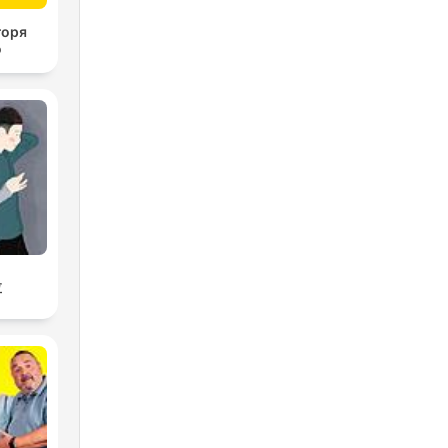
горя
о
拉