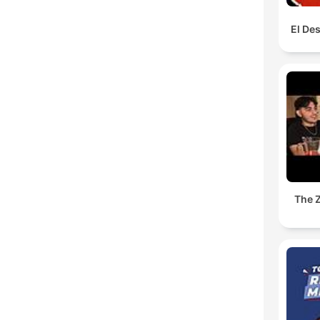
El De
The 