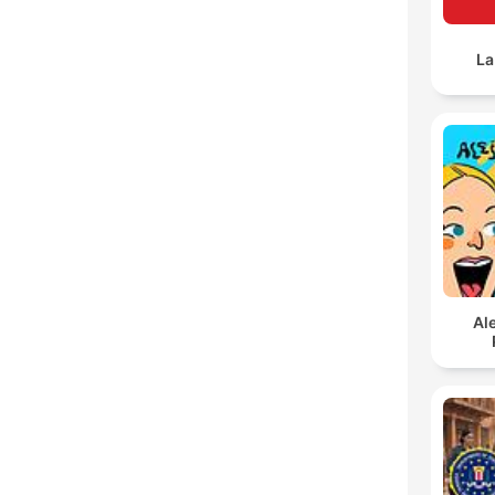
La
Al