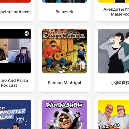
Анекдоты И
spelote podcast
Balázsék
Маменк
Zino And Parsa
Pancho Madrigal
小潘&寶
Podcast