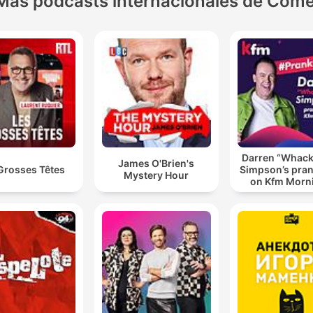
Más podcasts internacionales de Come
Darren “Whac
James O'Brien's
Grosses Têtes
Simpson’s pran
Mystery Hour
on Kfm Morn