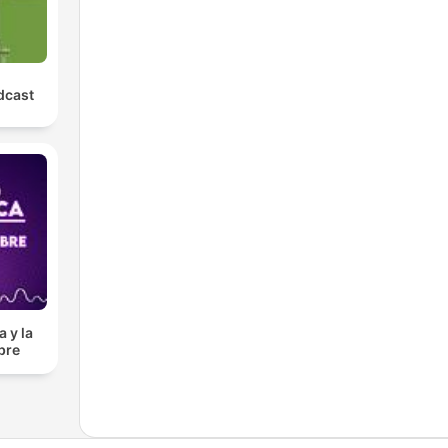
dcast
 y la
bre