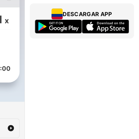
DESCARGAR APP
1
x
:00