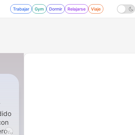
Trabajar
Gym
Dormir
Relajarse
Viaje
dido
con
ero