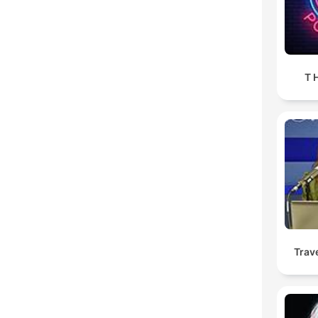
T H
Trav