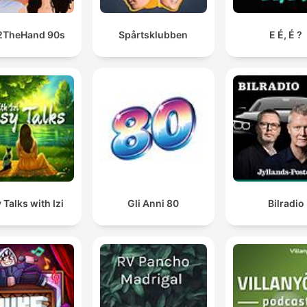
2TheHand 90s
Spårtsklubben
E É, É ?
 Talks with Izi
Gli Anni 80
Bilradio