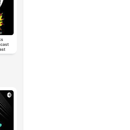
ks
cast
ast