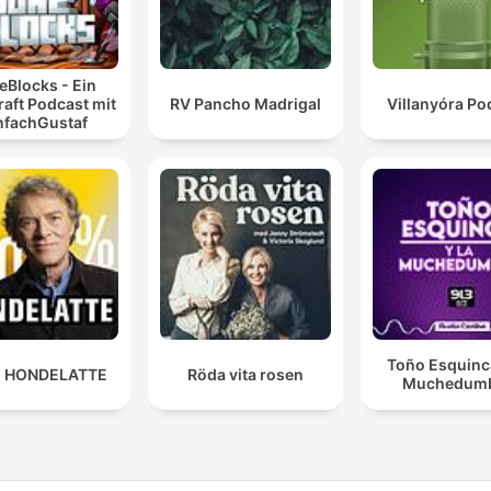
eBlocks - Ein
aft Podcast mit
RV Pancho Madrigal
Villanyóra Po
nfachGustaf
Toño Esquinca
 HONDELATTE
Röda vita rosen
Muchedum