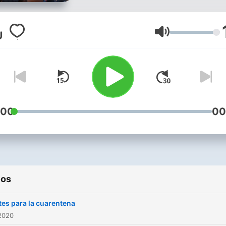
que os guste.
Volumen
:00
00
ios
tes para la cuarentena
2020