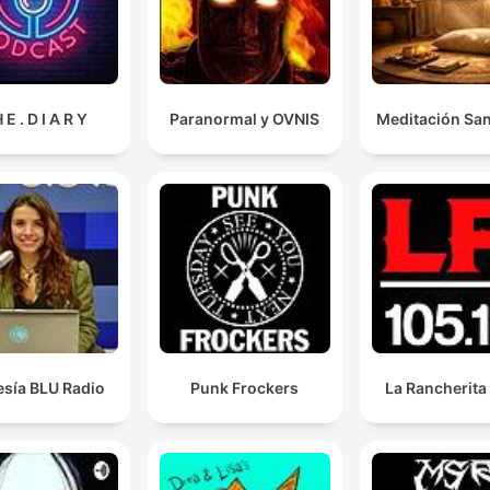
 E . D I A R Y
Paranormal y OVNIS
Meditación Sa
esía BLU Radio
Punk Frockers
La Rancherita