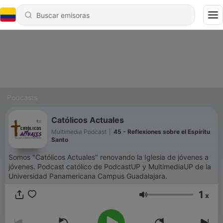
Podcasts
Católicos Actuales
Multimedia Podcast
|
45 - Reflexiones sobre el Espíritu
Santo
Somos "Católicos Actuales" renovando la Iglesia de jóvenes a
jóvenes. Podcast católico de PodcastUP y MultimediaUP de la
Universidad Panamericana Campus Guadalajara.
1
x
Volumen