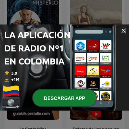
Música de Relajación para
Código Misterio
DORMIR
DESCARGAR APP
La Santa Misa
Relatos del lado oscuro