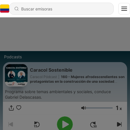
Podcasts
Caracol Sostenible
Caracol Pódcast
|
160 - Mujeres afrodescendientes son
protagonistas en la construcción de una sociedad
sostenible
Programa sobre temas ambientales y sociales, conduce
Gabriel Delascasas.
1
x
Volumen