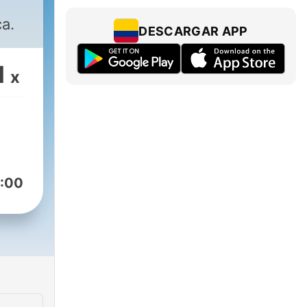
ca.
DESCARGAR APP
1
x
:00