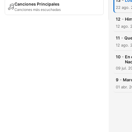
-
13
Los
Canciones Principales
22 ago.
Canciones más escuchadas
-
12
Him
12 ago. 
-
11
Que
12 ago. 
-
10
En 
Nac
09 jul. 2
-
9
Marc
01 abr. 