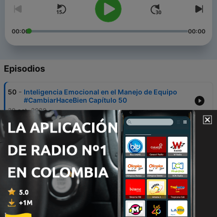
00:00
00:00
Episodios
-
50
Inteligencia Emocional en el Manejo de Equipo
#CambiarHaceBien Capítulo 50
30 oct. 2020
-
49
Manejo de Emociones #CambiarHaceBien
Capítulo 49
23 oct. 2020
-
48
Apoyo emocional a Centennials
#CambiarHaceBien Capítulo 48
16 oct. 2020
-
47
Metodología de Inteligencia Conductual
#CambiarHaceBien Capítulo 47