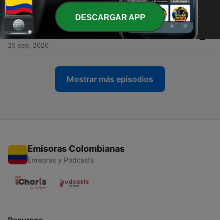
09 oct. 2020
DESCARGAR APP
-
46
Coaching en la humanización de la atención de la
salud #CambiarHaceBien capítulo 46
25 sep. 2020
Mostrar más episodios
Emisoras Colombianas
Emisoras y Podcasts