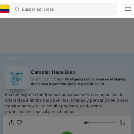
Podcasts
Cambiar Hace Bien
Smart Coach
|
50 - Inteligencia Emocional en el Manejo
de Equipo #CambiarHaceBien Capítulo 50
En este espacio tendremos conversaciones con personas de
diferentes ámbitos para abrir las miradas y pensar cómo poder
transformarnos en el ámbito personal, profesional,
organizacional, social y mucho más.
1
x
Volumen