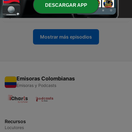
-
DESCARGAR APP
5
Italianos y sus Negocios con Arturo Curatola 6-5-
2021
17 jun. 2021
Mostrar más episodios
Emisoras Colombianas
Emisoras y Podcasts
Recursos
Locutores