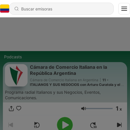
Podcasts
Cámara de Comercio Italiana en la
República Argentina
Cámara de Comercio Italiana en Argentina
|
11 -
ITALIANOS Y SUS NEGOCIOS con Arturo Curatola y el Dr
Francisco Tosi 24-6-2021
Programa radial Italianos y sus Negocios, Eventos,
Comunicaciones.
1
x
Volumen