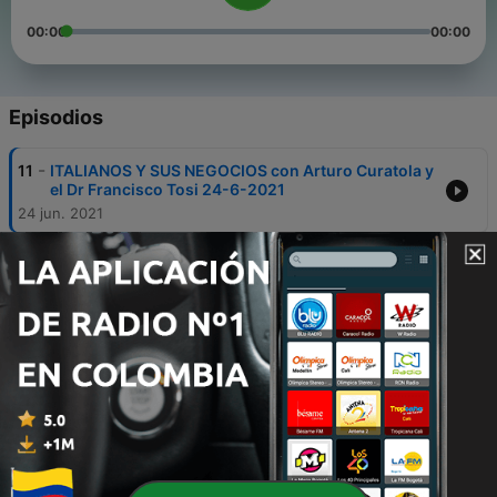
00:00
00:00
Episodios
-
11
ITALIANOS Y SUS NEGOCIOS con Arturo Curatola y
el Dr Francisco Tosi 24-6-2021
24 jun. 2021
-
10
Italianos y sus Negocios con Arturo Curatola 10-
6-2021
17 jun. 2021
-
8
Italianos y sus Negocios con Arturo Curatola 27-5-
2021
17 jun. 2021
-
7
Italianos y sus Negocios con Arturo Curatola 20-5-
2021
17 jun. 2021