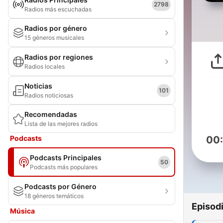
2798
Radios más escuchadas
Radios por género
15 géneros musicales
Radios por regiones
Radios locales
Noticias
101
Radios noticiosas
Recomendadas
Lista de las mejores radios
Podcasts
00
Podcasts Principales
50
Podcasts más populares
Podcasts por Género
18 géneros temáticos
Episod
Música