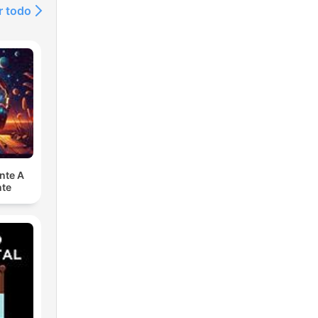
r todo
nte A
nte