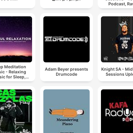
Podcast, Ra
Hypnotic Te
Mixes
ep Meditation
Adam Beyer presents
Knight SA - Mi
ic - Relaxing
Drumcode
Sessions Up
ic for Sleep,
editation &
Relaxation