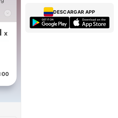
DESCARGAR APP
ith
1
x
r
 to
n
m/mamboibiza
:00
mamboibiza