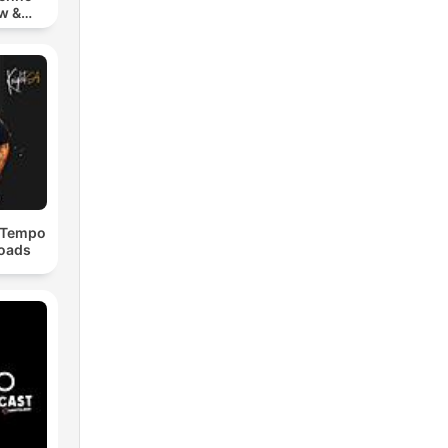
w &
chno
dTempo
loads