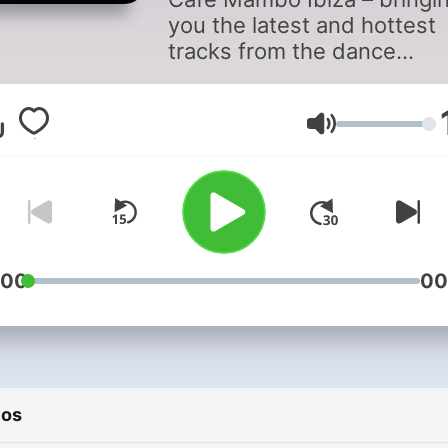
you the latest and hottest
tracks from the dance
music/edm/house scene w
some classic sunset tracks
and Cafe Mambo custome
Volumen
voted favourite tracks.
Tweet your music requests
@mamboibiza. Follow us o
https://www.facebook.co
and on Twitter
:00
00
https://www.twitter.com/
ios