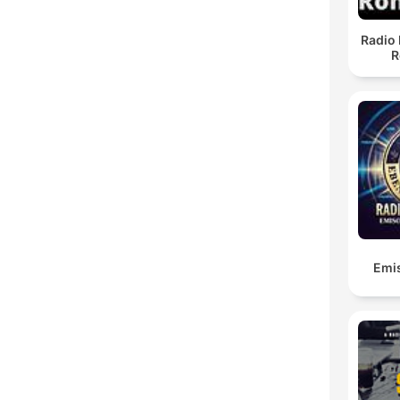
Radio 
R
Emis