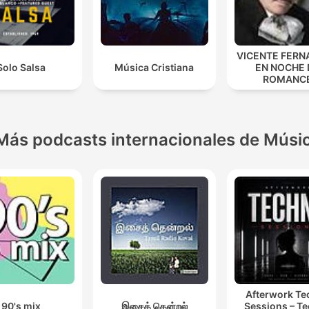
VICENTE FERN
Solo Salsa
Música Cristiana
EN NOCHE 
ROMANC
Más podcasts internacionales de Músi
Afterwork T
90's mix
இசைத் தென்றல்
Sessions – T