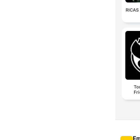
RICAS
To
Fr
Em