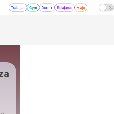
Trabajar
Gym
Dormir
Relajarse
Viaje
za
ng