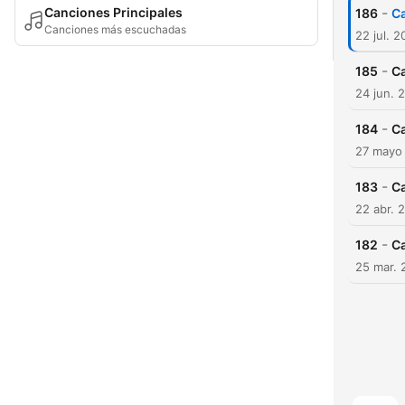
-
Canciones Principales
186
Ca
Canciones más escuchadas
22 jul. 
-
185
Ca
24 jun. 
-
184
Ca
27 mayo
-
183
Ca
22 abr. 
-
182
Ca
25 mar. 