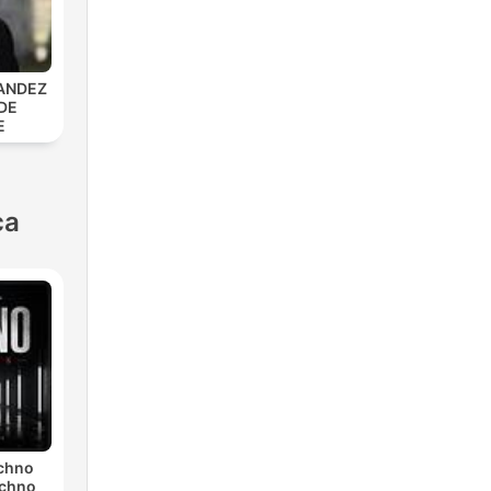
ANDEZ
DE
E
ca
echno
echno