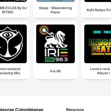
 MEZCLAS By DJ
Sleep - Meandering
Kafa Radyo Po
RITMO
Piano
morrowland
Lovers rock
Irie 98
iendship Mix
Album I
isoras Colombianas
Recursos