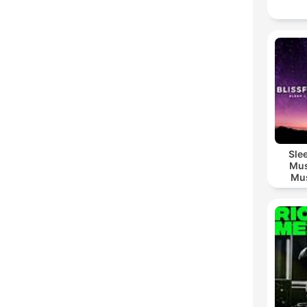
Sle
Mus
Mus
M