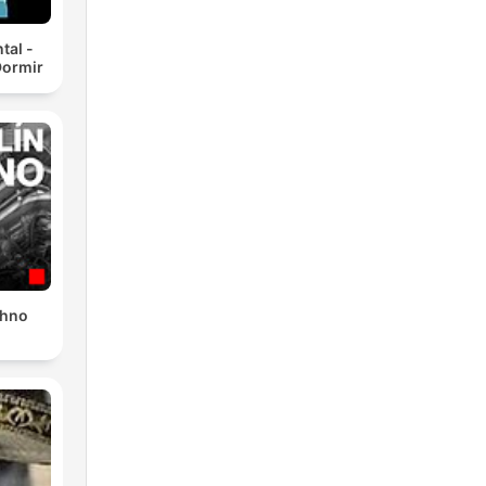
tal -
Dormir
chno