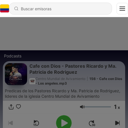
Podcasts
Cafe con Dios - Pastores Ricardo y Ma.
Patricia de Rodriguez
Centro Mundial de Avivamiento
|
156 - Cafe con Dios
- Los angeles.mp3
Predicas de los Pastores Ricardo y Ma. Patricia de Rodriguez,
lideres de la iglesia Centro Mundial de Avivamiento
1
x
Volumen