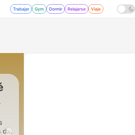
Trabajar
Gym
Dormir
Relajarse
Viaje
é
s
s de