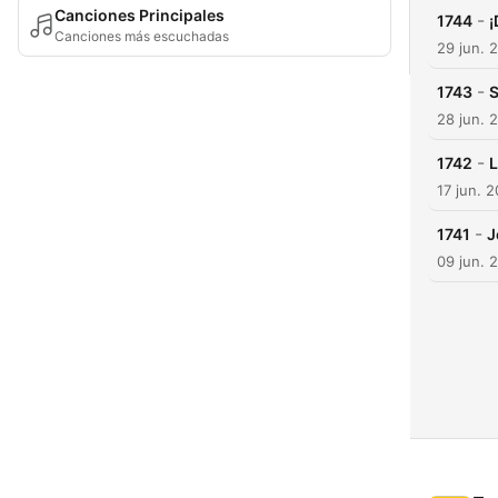
Canciones Principales
-
1744
¡
Canciones más escuchadas
29 jun. 
-
1743
S
28 jun. 
-
1742
L
17 jun. 
-
1741
J
09 jun. 