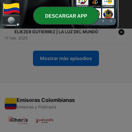
-
26
T3.EP.#5 | EL AFAN POR LO MATERIAL | P.E
ROGELIO ROJAS | LA LUZ DEL MUNDO
18 feb. 2025
DESCARGAR APP
-
25
T3.EP.#4 | EL DON DEL ESPIRITU SANTO | P.E
ELIEZER GUTIERREZ | LA LUZ DEL MUNDO
17 feb. 2025
Mostrar más episodios
Emisoras Colombianas
Emisoras y Podcasts