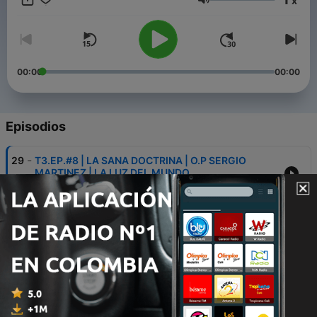
x
que su apoyo. Dios les pague y les bendiga.
Volumen
00:00
00:00
Episodios
-
29
T3.EP.#8 | LA SANA DOCTRINA | O.P SERGIO
MARTINEZ | LA LUZ DEL MUNDO
21 feb. 2025
-
28
T3.EP.#7 | NO DAR VENTAJAS AL ENEMIGO | P.E
ELIEZER GUTIERREZ | LA LUZ DEL MUNDO
20 feb. 2025
-
27
T3.EP.#6 | LA AMARGURA DE CORAZON | P.E
ABNER PARDO | LA LUZ DEL MUNDO
19 feb. 2025