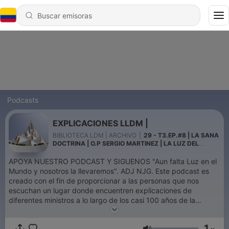
Podcasts
EXPLICACIONES LLDM |
BIBLIOTECA LDM | ARCHIVO
|
29 - T3.EP.#8 | LA SANA
DOCTRINA | O.P SERGIO MARTINEZ | LA LUZ DEL
MUNDO
APOYA NUESTRO PODCAST Y SIGUENOS "Aun falta Luz en el
Mundo y nosotros la llevaremos". ADJ NJG. Este podcast es
creado con el fin de proporcionar a las personas que nos
escuchan un lugar donde encuentren explicaciones de
diferentes ministros a lo largo de los casi 100 años de la
restauración De la Iglesia de Jesucristo. Aquí escucharas
palabra De Dios y podrías crecer espiritualmente. Esperamos
1