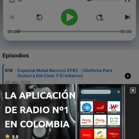
x
Volumen
00:00
00:00
Episodios
-
918
Especial Metal Barroco EP#2 - (Sinfonía Para
Guitarra Del Cielo Y El Infierno)
06 ago. 2026
-
917
⚔️ Rata Blanca - (La Leyenda Que Hizo Hablar Al
Heavy Metal En Español)
15 mayo 2026
-
916
Especial Clasicos Del Heavy Español, EP#4 -
(“Panzer - Entre El Olvido Y La Inmortalidad Del
Metal”) - Fans - Episodio exclusivo para
mecenas