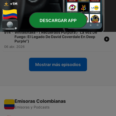
08 abr. 2026
-
915
Lee Aaron - (La Reina Que Coronó El Heavy Metal
De Los 80)
DESCARGAR APP
07 abr. 2026
-
914
Whitesnake - ( Recuerdos Purpura / “La Voz De
Fuego: El Legado De David Coverdale En Deep
Purple”)
06 abr. 2026
Mostrar más episodios
Emisoras Colombianas
Emisoras y Podcasts