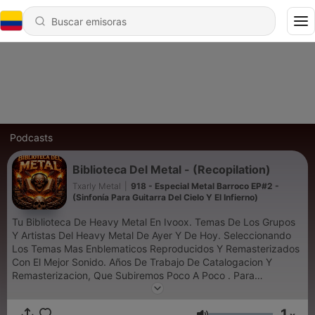
Podcasts
Biblioteca Del Metal - (Recopilation)
Txarly Metal
|
918 - Especial Metal Barroco EP#2 -
(Sinfonía Para Guitarra Del Cielo Y El Infierno)
Tu Biblioteca De Heavy Metal En Ivoox. Temas De Los Grupos
Y Artistas Del Heavy Metal De Ayer Y De Hoy. Seleccionando
Los Temas Mas Enblematicos Reproducidos Y Remasterizados
Con El Mejor Sonido. Años De Trabajo De Catalogacion Y
Remasterizacion, Que Subiremos Poco A Poco . Para
Convertirse En Tu Biblioteca De Heavy Metal . Subscribete
Para Estar A Tento De Los Lanzamientos.
1