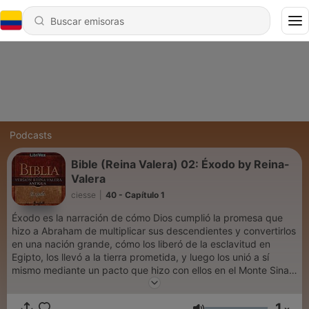
Podcasts
Bible (Reina Valera) 02: Éxodo by Reina-
Valera
ciesse
|
40 - Capítulo 1
Éxodo es la narración de cómo Dios cumplió la promesa que
hizo a Abraham de multiplicar sus descendientes y convertirlos
en una nación grande, cómo los liberó de la esclavitud en
Egipto, los llevó a la tierra prometida, y luego los unió a sí
mismo mediante un pacto que hizo con ellos en el Monte Sinaí.
Moisés, bajo el mando directo de Dios y como líder de Israel,
recibió los Diez Mandamientos de Dios, junto con otras leyes,
1