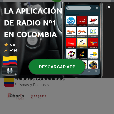
00:00
00:00
Episodios
-
1
Beethoven
04 nov. 2020
DESCARGAR APP
Emisoras Colombianas
Emisoras y Podcasts