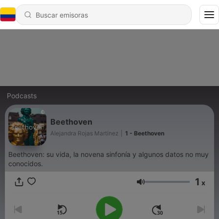
Podcasts
Beethoven
Alejandra Rojas Martínez
|
1 - Beethoven
Beethoven: su vida, la novena sinfonía y algunos datos no muy
conocidos.
1
x
Volumen