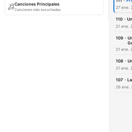
-
111
Pr
Canciones Principales
27 ene.
Canciones más escuchadas
-
110
Un
21 ene. 
-
109
Un
G
21 ene. 
-
108
Un
21 ene. 
-
107
La
26 ene.