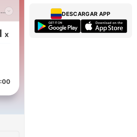
n
DESCARGAR APP
os
ipo
1
x
ra
:00