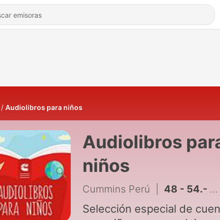
Audiolibros para niños
Audiolibros par
niños
Cummins Perú
|
48 - 54.- El paucar y la víbora
Selección especial de cue