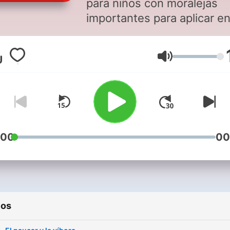
para niños con moralejas
importantes para aplicar e
nuestra vida diaria, narrad
por los voluntarios del equ
Volumen
de Responsabilidad
Corporativa de Distribuido
Cummins Perú. Proyecto
"Audiolibros" - 2020 Se
autoriza la difusión de los
episodios de este podcast
:00
00
para fines educativos
únicamente. No tenemos
ningún derecho por las
historias narradas en este
ios
podcast.