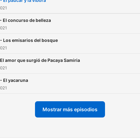
- El paucar y la víbora
2021
- El concurso de belleza
2021
- Los emisarios del bosque
2021
 El amor que surgió de Pacaya Samiria
2021
- El yacaruna
2021
Mostrar más episodios