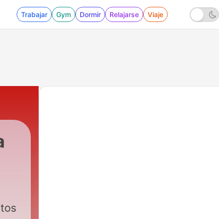
Trabajar
Gym
Dormir
Relajarse
Viaje
a
ntos