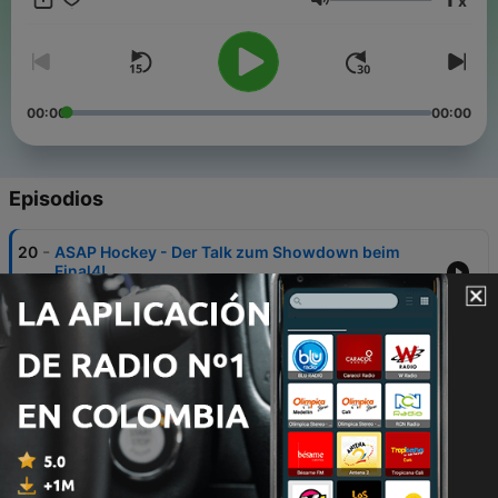
x
die Hockey so besonders machen.
Volumen
00:00
00:00
Episodios
-
20
ASAP Hockey - Der Talk zum Showdown beim
Final4!
27 mayo 2026
-
19
ASAP Hockey mit Ben Göntgen - Wie triffst du
Entscheidungen?
13 mayo 2026
-
18
ASAP Hockey mit Julius Hayner - Endspurt in der
Liga!
29 abr. 2026