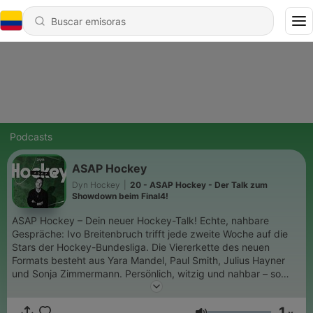
Podcasts
ASAP Hockey
Dyn Hockey
|
20 - ASAP Hockey - Der Talk zum
Showdown beim Final4!
ASAP Hockey – Dein neuer Hockey-Talk! Echte, nahbare
Gespräche: Ivo Breitenbruch trifft jede zweite Woche auf die
Stars der Hockey-Bundesliga. Die Viererkette des neuen
Formats besteht aus Yara Mandel, Paul Smith, Julius Hayner
und Sonja Zimmermann. Persönlich, witzig und nahbar – so
hast du die Spieler:innen noch nie erlebt. Wir erzählen
Geschichten aus der Kabine und berichten über die Menschen,
1