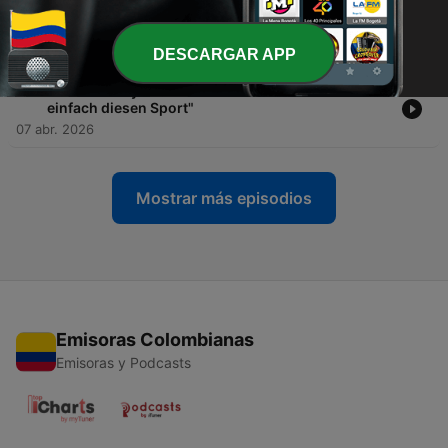
-
17
ASAP Hockey mit Timm Herzbruch - Der Mythos
HTC Uhlenhorst
15 abr. 2026
DESCARGAR APP
-
16
ASAP Hockey mit Timm Herzbruch - "Ich liebe
einfach diesen Sport"
07 abr. 2026
Mostrar más episodios
Emisoras Colombianas
Emisoras y Podcasts