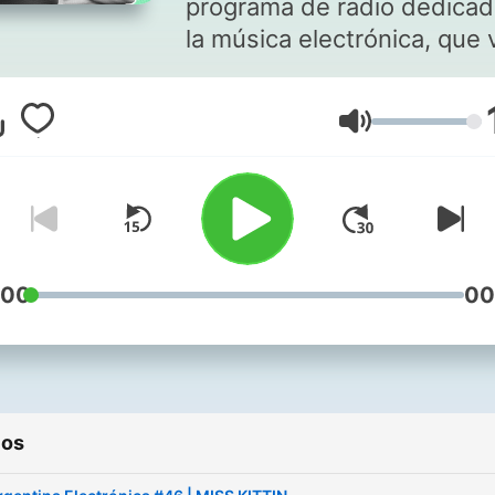
programa de radio dedicad
la música electrónica, que 
en vivo todos los Viernes a
20 por Futurock.FM.
Volumen
Conducen: Franco Bianco 
Raffaella Becchina. Más
información en
https://aelectronica.com
:00
00
ios