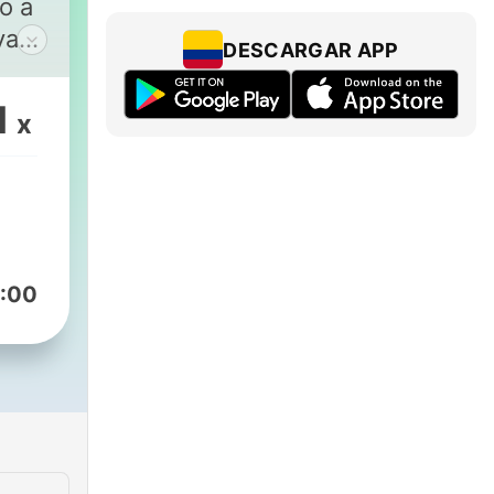
o a
va
DESCARGAR APP
 las
1
x
y
:00