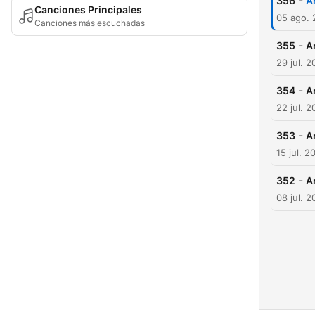
-
356
A
Canciones Principales
05 ago. 
Canciones más escuchadas
-
355
A
29 jul. 2
-
354
A
22 jul. 2
-
353
A
15 jul. 2
-
352
A
08 jul. 2