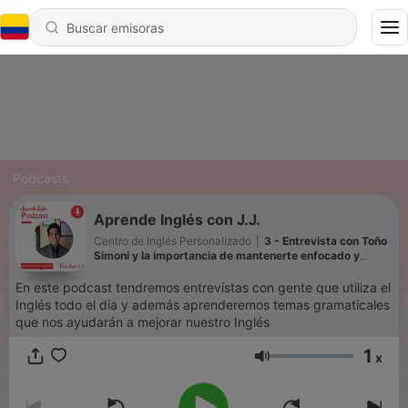
Podcasts
Aprende Inglés con J.J.
Centro de Inglés Personalizado
|
3 - Entrevista con Toño
Simoni y la importancia de mantenerte enfocado y
motivado para aprender Inglés (Enero 2021)
En este podcast tendremos entrevistas con gente que utiliza el
Inglés todo el día y además aprenderemos temas gramaticales
que nos ayudarán a mejorar nuestro Inglés
1
x
Volumen