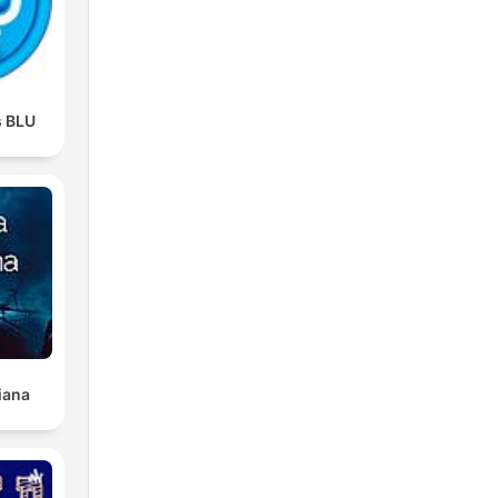
s BLU
iana