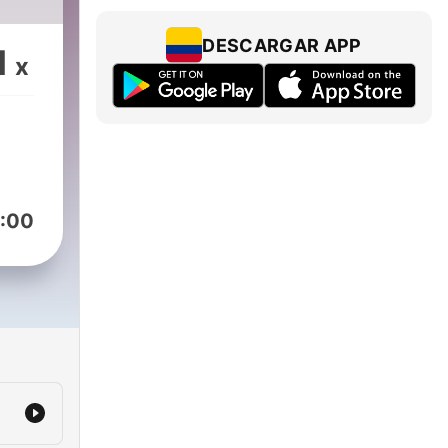
DESCARGAR APP
1
x
:00