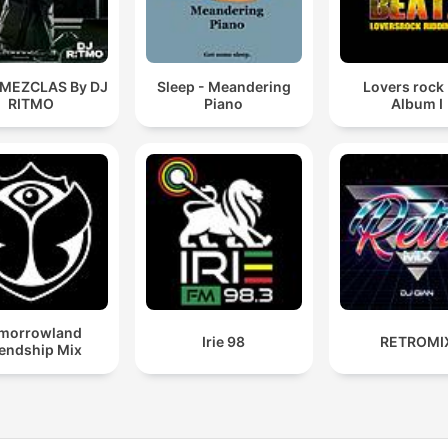
 MEZCLAS By DJ
Sleep - Meandering
Lovers rock
RITMO
Piano
Album I
morrowland
Irie 98
RETROMI
iendship Mix