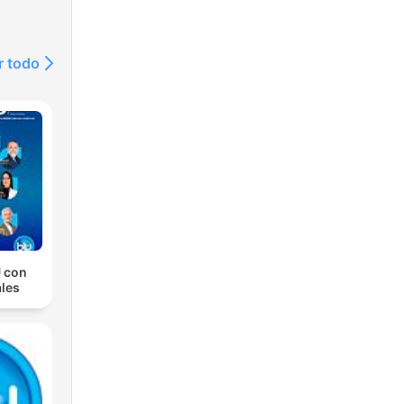
r todo
 con
les