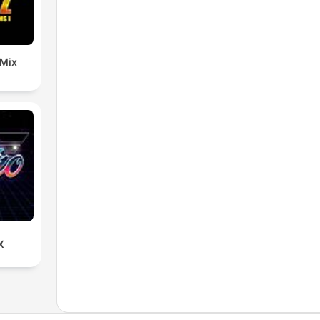
 Mix
X