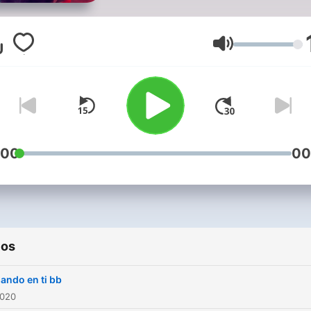
Volumen
:00
00
ios
ando en ti bb
2020