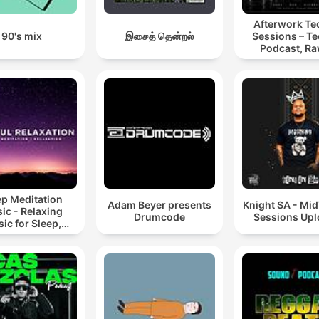
Afterwork T
90's mix
இசைத் தென்றல்
Sessions – T
Podcast, Ra
Hypnotic Te
Mixes
ep Meditation
Adam Beyer presents
Knight SA - Mi
ic - Relaxing
Drumcode
Sessions Up
ic for Sleep,
editation &
Relaxation