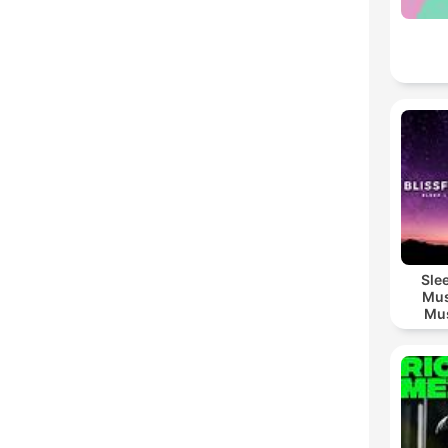
Sle
Mus
Mus
M