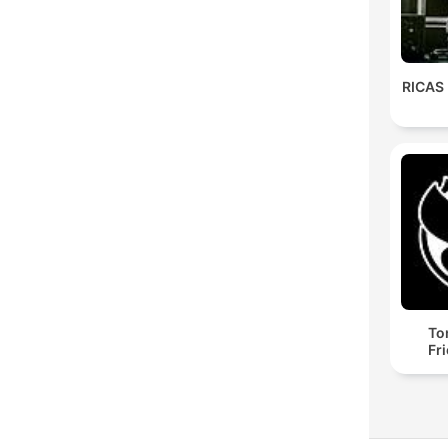
RICAS
To
Fr