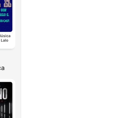
Música
 Lalo
ca