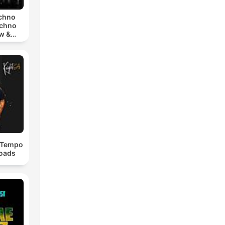
echno
echno
w &
chno
dTempo
loads