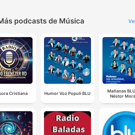
Más podcasts de Música
Ve
Mañanas BLU
ora Cristiana
Humor Voz Populi BLU
Néstor Mora