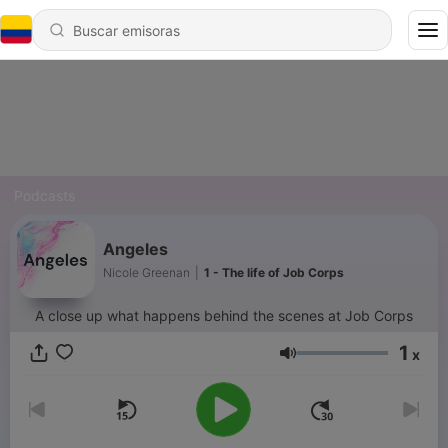
Podcasts
Angeles
Nicole Greenan
|
1 - The life of Job Corps
A close up what happens behind the scenes at Job Corps
1
x
Volumen