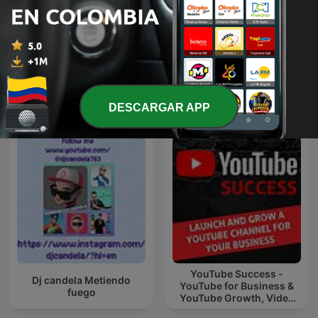
BIM podcast
T3小组
Más podcasts internacionales de Finanzas
DESCARGAR APP
YouTube Success -
Dj candela Metiendo
YouTube for Business &
fuego
YouTube Growth, Video
Marketing