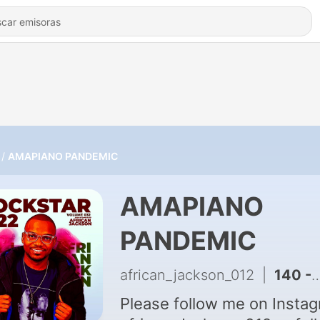
AMAPIANO PANDEMIC
AMAPIANO
PANDEMIC
african_jackson_012
|
140 - 67 Minutes Mix For Mandela By African Jackson
Please follow me on Instag