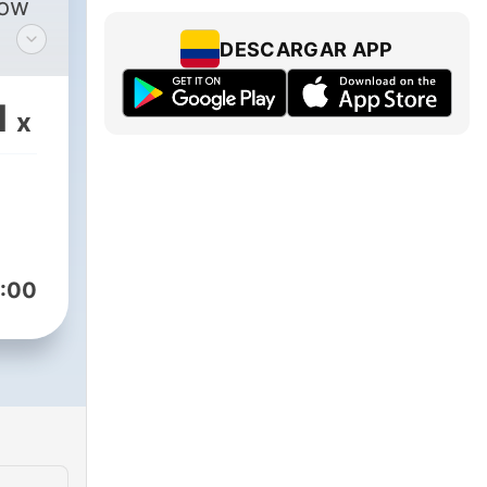
low
DESCARGAR APP
/african_jackson_012/
p:
1
x
:00