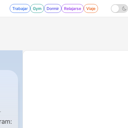
Trabajar
Gym
Dormir
Relajarse
Viaje
ram: