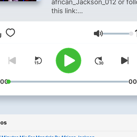
african_Jackson_012 or fol
this link:
https://www.instagram.com
For Bookings Call/Whatsap
Volumen
0813107732
:00
00
ios