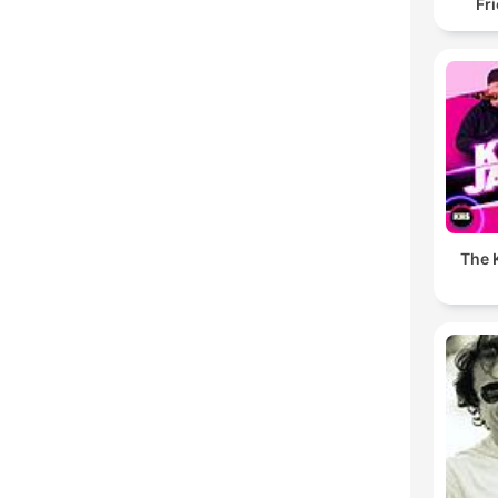
Fr
The K