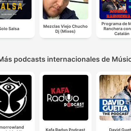
Programa de 
Mezclas Viejo Chucho
Solo Salsa
Ranchera con
Dj (Mixes)
Catalán
Más podcasts internacionales de Músi
morrowland
Kafa Radyo Podcast
David Guet