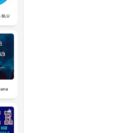
s BLU
iana