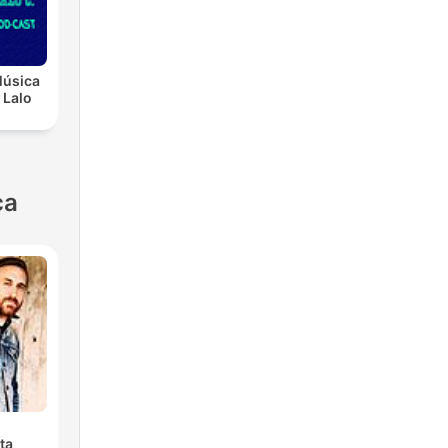
Música
 Lalo
ca
ta