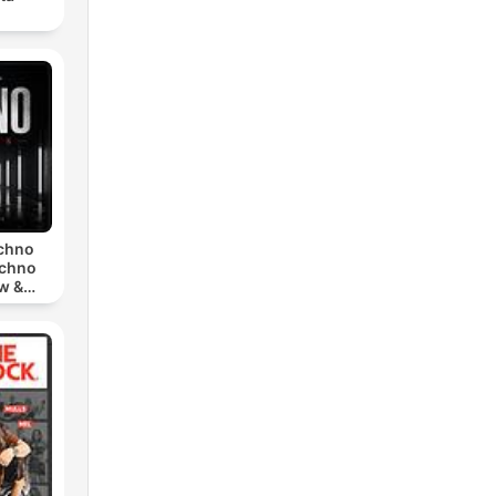
echno
echno
w &
chno