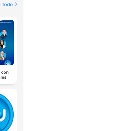
r todo
 con
les