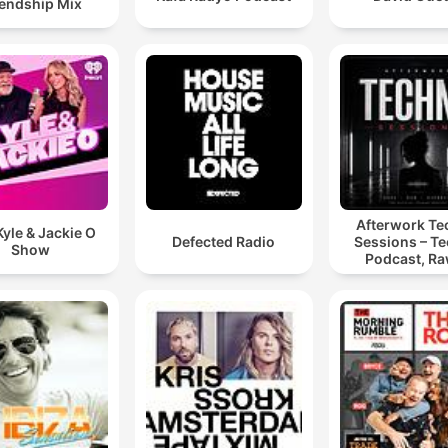
iendship Mix
Afterwork T
yle & Jackie O
Defected Radio
Sessions – T
Show
Podcast, Ra
Hypnotic Te
Mixes