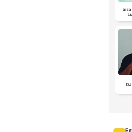
Ibiza
Lu
DJ
Em