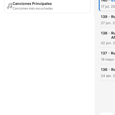
-
140
67
Canciones Principales
17 jul. 2
Canciones más escuchadas
-
139
Ro
27 jun. 
-
138
R
Af
02 jun. 
-
137
Ru
19 mayo
-
136
Ro
24 abr. 