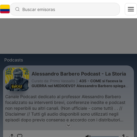
Podcasts
Alessandro Barbero Podcast - La Storia
Curato da: Primo Vassallo
|
435 - COME si faceva la
GUERRA nel MEDIOEVO? Alessandro Barbero spiega
tattiche e tecniche
Canale Podcast dedicato al professor Alessandro Barbero
focalizzato su interventi brevi, conferenze inedite e podcast
non reperibili su altri canali. (Non ufficiale - come tutti) . . //
Disclaimer // Tutti gli audio disponibili sono utilizzati negli
episodi dopo previo consenso e accordo con i distributori
originali di altre piattaforme e/o comunque distribuiti
liberamente e originariamente con licenze CC BY 4.0 e affini (o
1