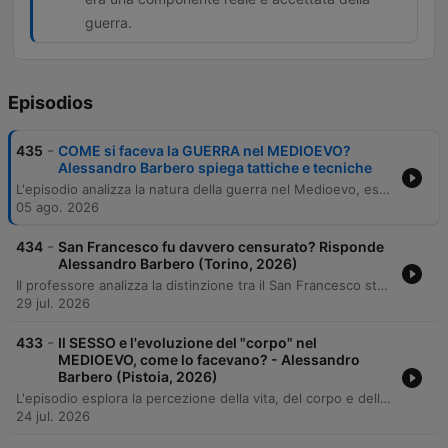
guerra.
Episodios
-
435
COME si faceva la GUERRA nel MEDIOEVO?
Alessandro Barbero spiega tattiche e tecniche
L'episodio analizza la natura della guerra nel Medioevo, esplorandone l'evoluzione da un modello imperiale e stagionale a una frammentazione feudale basata su dispute locali. Viene esaminata la trasformazione del conflitto da strumento di negoziazione e profitto tramite i riscatti a fenomeno di massa caratterizzato dalla rivoluzione tecnologica della cavalleria e dall'impatto degli arcieri. Il racconto approfondisce inoltre la realtà economica e psicologica dei combattenti, smentendo il mito romantico del cavaliere senza paura. Attraverso le cronache dell'epoca, emerge un quadro realistico fatto di costi elevati, ascesa dei mercenari e una costante tensione tra l'ideologia della nobiltà e la cruda verità della paura in battaglia.
05 ago. 2026
-
434
San Francesco fu davvero censurato? Risponde
Alessandro Barbero (Torino, 2026)
Il professore analizza la distinzione tra il San Francesco storico e la sua figura nell'immaginario collettivo, spiegando come ogni epoca abbia reinterpretato i suoi valori. L'intervista smentisce le moderne etichette di pacifista o antispecista per restituire la complessità dell'uomo originale, esaminando episodi come l'incontro con il sultano e il rapporto con il creato. Il percorso esplora inoltre la visione di Francesco sulla bontà della materia in contrapposizione all'eresia catara e la tensione tra uguaglianza spirituale e disuguaglianza sociale nel Medioevo. Viene analizzato il suo approccio alla cultura, caratterizzato da una semplicità linguistica che rifiutava l'intellettualismo eccessivo, e la sua lotta per un ritorno radicale alla povertà evangelica.
29 jul. 2026
-
433
Il SESSO e l'evoluzione del "corpo" nel
MEDIOEVO, come lo facevano? - Alessandro
Barbero (Pistoia, 2026)
L'episodio esplora la percezione della vita, del corpo e della scienza nel Medioevo, smentendo i miti sulla bassa aspettativa di vita e analizzando le strutture mentali dell'epoca influenzate da fonti bibliche e aristoteliche. Attraverso l'analisi di figure come Dante, San Francesco e Pier Damiani, si approfondisce il complesso rapporto tra anima e corpo, oscillante tra ascesi e riconoscimento della fisiologia. Il viaggio prosegue analizzando le teorie mediche e la morale sessuale del tempo, dal dibattito sulla fisiologia del concepimento alle innovazioni nell'anatomia e nella chirurgia. Vengono esaminate le tensioni tra dovere coniugale, pratiche ascetiche e l'emergere di una scienza basata sull'osservazione diretta.
24 jul. 2026