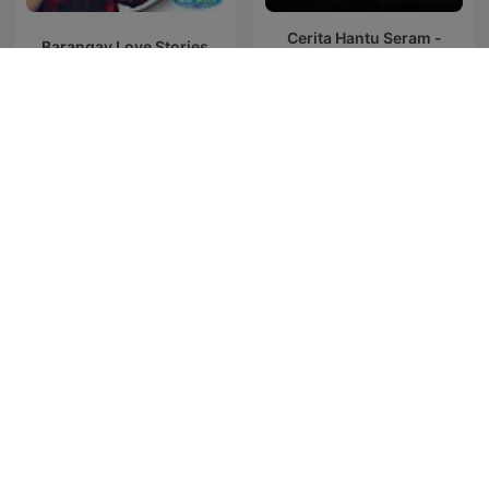
Cerita Hantu Seram -
Barangay Love Stories
SYOK Podcast [BM]
HENLAGT – Andy
Afhørt
Larsgaard