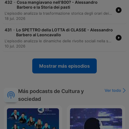
-
432
Cosa mangiavano nell'800? - Alessandro
Barbero e la Storia dei pasti
L'episodio analizza la trasformazione storica degli orari dei pasti tra il Settecento e l'Ottocento, evidenziando come lo slittamento verso orari sempre più tardivi sia diventato uno status symbol per le classi dirigenti europee. Attraverso esempi letterari e storici in Inghilterra, Francia, Germania e Italia, viene descritta la tensione tra le nuove abito aristocratiche e le tradizioni delle classi popolari. L'autore esplora inoltre come questo spostamento abbia influenzato la lingua italiana e francese, analizzando il fenomeno dello snobismo linguistico e la resistenza dei dizionari nel riflettere l'uso comune di termini come 'pranzo' e 'cena'.
18 jul. 2026
-
431
Lo SPETTRO della LOTTA di CLASSE - Alessandro
Barbero al Leoncavallo
L'episodio analizza le dinamiche delle rivolte sociali nella seconda metà del Trecento, smentendo l'idea che scoppino solo durante carestie e mostrando come il relativo benessere post-pestilenza abbia aumentato il potere contrattuale dei lavoratori. Attraverso l'esempio del tumulto dei Ciompi a Firenze, si esplora la disparità tra le organizzazioni delle classi padronali e la mancanza di strutture collettive per gli operai tessili. Il racconto prosegue indagando il concetto di legittimità nelle rivolte medievali, dove i ribelli cercavano di agire sotto simboli di autorità preesistenti per presentare le proprie azioni come un ripristino della giustizia. Infine, la discussione si sposta sulla natura della storiografia, riflettendo su come il compito dello storico sia interpretare i fatti attraverso la consapevolezza dei propri pregiudizi culturali e del contesto presente.
10 jul. 2026
Mostrar más episodios
Ver todo
Más podcasts de Cultura y
sociedad