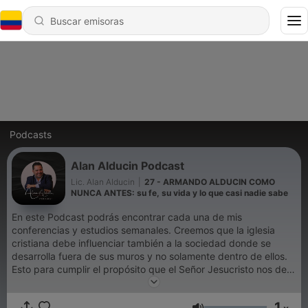
Podcasts
Alan Alducin Podcast
Lic. Alan Alducin
|
27 - ARMANDO ALDUCIN COMO
NUNCA ANTES: su fe, su vida y lo que casi nadie sabe
En este Podcast podrás encontrar cada una de mis
conferencias y estudios semanales. Creemos que la iglesia
cristiana debe influenciar también a la sociedad donde se
desarrolla fuera de sus muros y no solamente dentro de ellos.
Esto para cumplir el propósito que el Señor Jesucristo nos dejó
en la Gran Comisión.
1