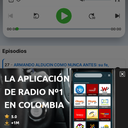
x
Volumen
00:00
00:00
Episodios
-
27
ARMANDO ALDUCIN COMO NUNCA ANTES: su fe,
su vida y lo que casi nadie sabe
08 abr. 2026
-
26
¿SE NACE HOMOSEXUAL? Pastores responden
con Biblia y ciencia | David de la Cruz
06 abr. 2026
-
25
Armando Alducin y Sus Pastores Hablan Sin Filtro:
El Llamado y las Falsas Iglesias
05 abr. 2026