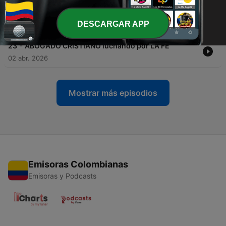
-
24
ANALIZAMOS el 2026 con ARMANDO ALDUCIN |
PANORAMA PROFÉTICO
DESCARGAR APP
03 abr. 2026
-
23
ABOGADO CRISTIANO luchando por LA FE
02 abr. 2026
Mostrar más episodios
Emisoras Colombianas
Emisoras y Podcasts