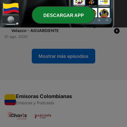
-
4
EP4 - Influir en las personas - Invitada Livier
Miroslava
08 ago. 2020
DESCARGAR APP
-
3
EP3 - EL CHISME ES CHISME - Invitado Jorge
Velazco - AGUARDIENTE
01 ago. 2020
Mostrar más episodios
Emisoras Colombianas
Emisoras y Podcasts