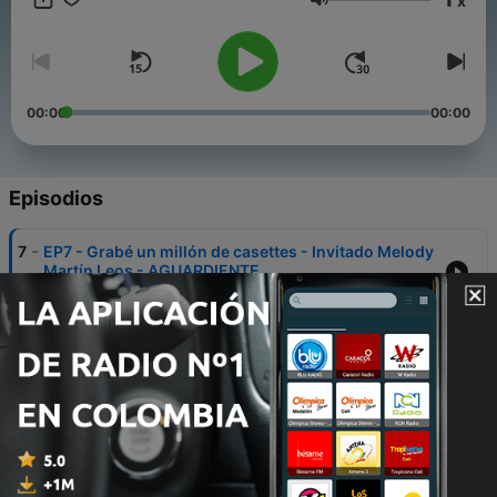
x
proyectos culturales, etc. los cuales pisarán tierras
Volumen
aguardientes para darte conversaciones chingonas llenas de
mucho valor, llenas de carnita.
00:00
00:00
Episodios
-
7
EP7 - Grabé un millón de casettes - Invitado Melody
Martín Leos - AGUARDIENTE
30 ago. 2020
-
6
LA MÚSICA DESECHABLE - TALKING ROUND'S EP2 -
AGUARDIENTE
22 ago. 2020
-
5
ES SIN MIEDO AL ÉXITO - TALKING ROUNDs EP1 -
AGUARDIENTE
15 ago. 2020