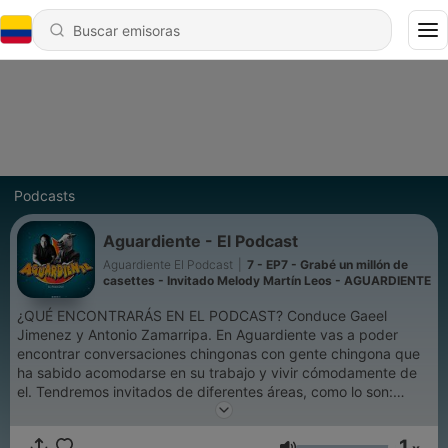
Podcasts
Aguardiente - El Podcast
Aguardiente El Podcast
|
7 - EP7 - Grabé un millón de
casettes - Invitado Melody Martín Leos - AGUARDIENTE
¿QUÉ ENCONTRARÁS EN EL PODCAST? Conduce Gaeel
Jimenez y Antonio Zamarripa. En Aguardiente vas a poder
encontrar conversaciones chingonas con gente chingona que
ha sabido acomodarse en su trabajo y vivir cómodamente de
el. Tendremos invitados de diferentes áreas, como lo son:
diseñadores, fotógrafos, tatuadores, grafiteros, músicos,
ilustradores, escultores, dueños de negocios y lideres de
1