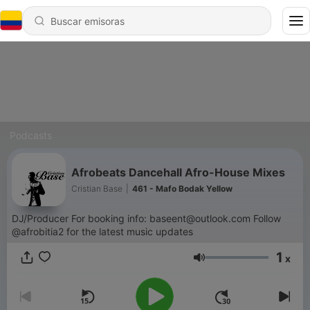
Podcasts
Afrobeats Dancehall Afro-House Mixes
Cristian Base
|
461 - Mafo Bodak Yellow
DJ/Producer For booking info: baseent@outlook.com Follow
@afrobitia2 for the latest music updates
1
x
Volumen