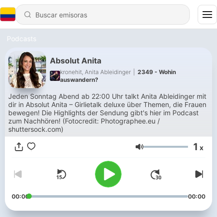
Podcasts
Absolut Anita
kronehit, Anita Ableidinger
|
2349 - Wohin
auswandern?
Jeden Sonntag Abend ab 22:00 Uhr talkt Anita Ableidinger mit
dir in Absolut Anita – Girlietalk deluxe über Themen, die Frauen
bewegen! Die Highlights der Sendung gibt's hier im Podcast
zum Nachhören! (Fotocredit: Photographee.eu /
shuttersock.com)
1
x
Volumen
00:00
00:00