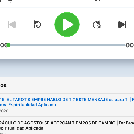
Volumen
del vidente te invitamos a
conocer, aprender y a crec
descubrir un nuevo univer
lleno de maravillas que est
aguardando para ti.
:00
00
ios
 SI EL TAROT SIEMPRE HABLÓ DE TI? ESTE MENSAJE es para TI | F
oca Espiritualidad Aplicada
 2026
RÁCULO DE AGOSTO: SE ACERCAN TIEMPOS DE CAMBIO | Fer Bro
piritualidad Aplicada