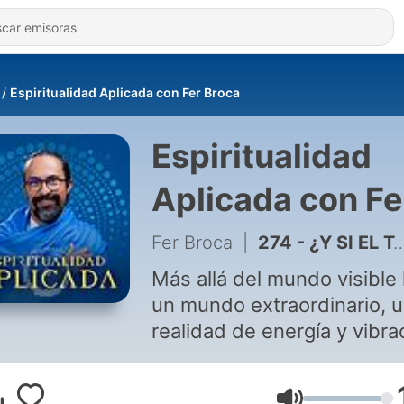
Espiritualidad Aplicada con Fer Broca
Espiritualidad
Aplicada con Fe
Broca
Fer Broca
|
274 - ¿Y SI EL TAROT SIEMPRE HABLÓ DE TI? ESTE MENSAJE es para TI | Fer Broca Espiritualidad Aplicada
Más allá del mundo visible
un mundo extraordinario, 
realidad de energía y vibra
un espacio sagrado, espirit
y mágico. A través de los o