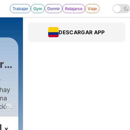
Trabajar
Gym
Dormir
Relajarse
Viaje
DESCARGAR APP
r
 hay
una
ción,
ual
jos
1
x