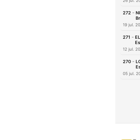
26 jul. 
-
272
N
Br
19 jul. 2
-
271
EL
Es
12 jul. 2
-
270
L
Es
05 jul. 