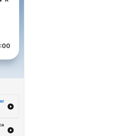
er. A
so
án
:00
er
ca