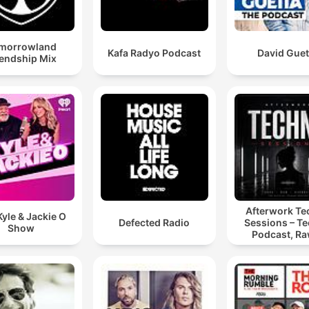
morrowland
Kafa Radyo Podcast
David Guet
iendship Mix
Afterwork T
yle & Jackie O
Defected Radio
Sessions – T
Show
Podcast, Ra
Hypnotic Te
Mixes