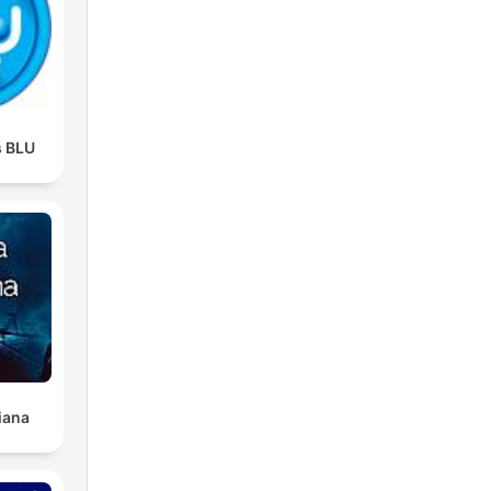
s BLU
iana