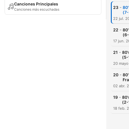
Canciones Principales
-
23
80'
Canciones más escuchadas
(7
22 jul. 
-
22
80'
(6
17 jun. 
-
21
80'
(5-
20 mayo
-
20
80'
Fr
02 abr. 
-
19
80'
(2-
18 feb. 