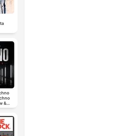
ta
echno
echno
w &
chno