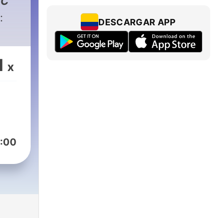
EC
:
DESCARGAR APP
1
x
:00