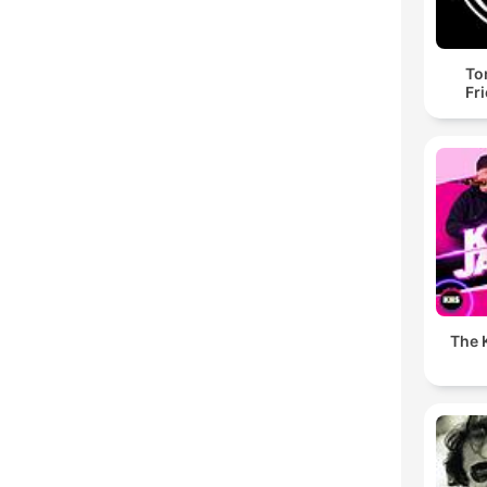
To
Fr
The K