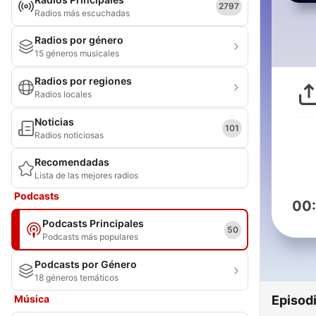
2797
Radios más escuchadas
Radios por género
15 géneros musicales
Radios por regiones
Radios locales
Noticias
101
Radios noticiosas
Recomendadas
Lista de las mejores radios
Podcasts
00
Podcasts Principales
50
Podcasts más populares
Podcasts por Género
18 géneros temáticos
Música
Episod