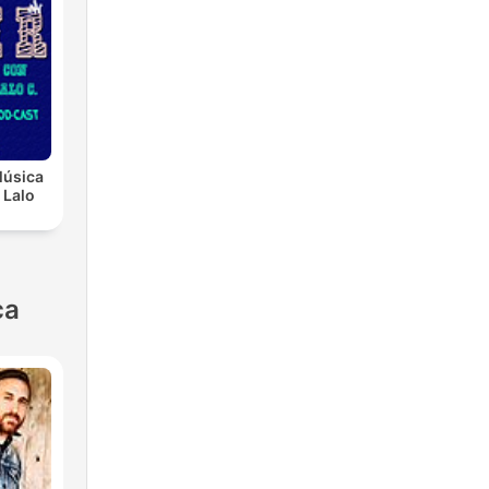
Música
 Lalo
ca