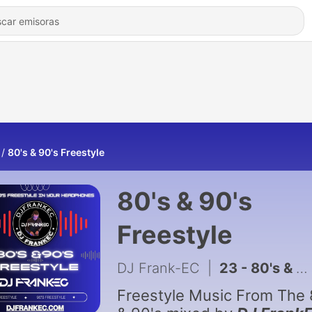
80's & 90's Freestyle
80's & 90's
Freestyle
DJ Frank-EC
|
23 - 80's & 90's Freestyle On The “Freestyle Lives” Raid Train by DJ FrankEC (7-21-26)
Freestyle Music From The 