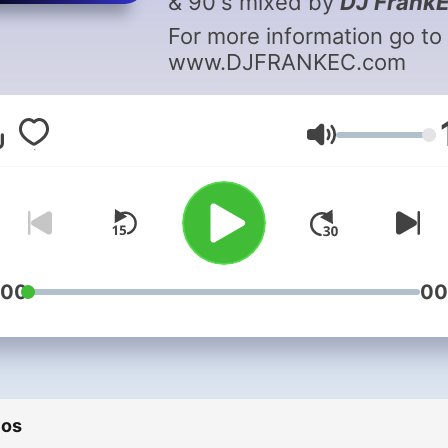
& 90's mixed by
DJ Frank
For more information go to 
www.DJFRANKEC.com
Volumen
:00
00
ios