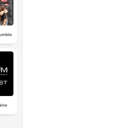
Rumble
aine