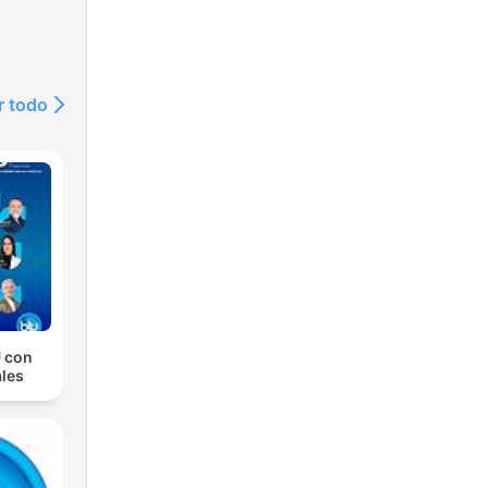
r todo
 con
les