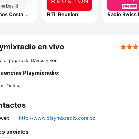
Clásicos Costa Rica Español
RTL Reunion
Radio Swiss
ymixradio en vivo
 el pop rock. Dance viven
uencias Playmixradio:
á:
Online
ntactos
 web
http://www.playmixradio.com.co
s sociales