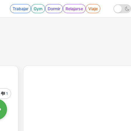
Trabajar
Gym
Dormir
Relajarse
Viaje
1