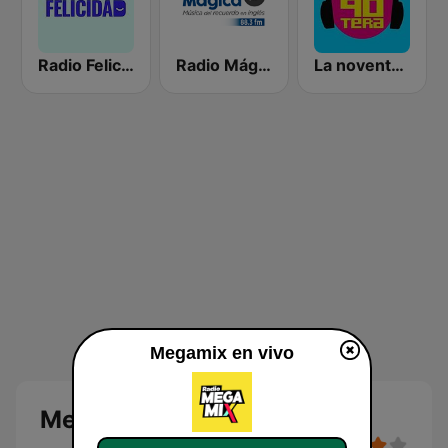
Radio Felicidad
Radio Mágica 88.3 FM
La noventera
Megamix en vivo
Megamix