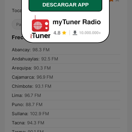
DESCARGAR APP
Toca de todo
País
Frecuencias Megamix:
Abancay:
98.3 FM
Andahuaylas:
92.5 FM
Arequipa:
90.3 FM
Cajamarca:
96.9 FM
Chimbote:
93.1 FM
Lima:
96.7 FM
Puno:
88.7 FM
Sullana:
102.9 FM
Tacna:
94.3 FM
Tarma:
90.1 FM