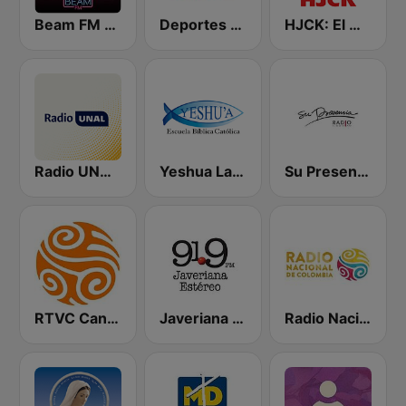
Beam FM - Adult Hits
Deportes RCN
HJCK: El mundo en Bogotá
Radio UNAL 98.5 FM Bogotá - National University of Colombia - UNIMEDIOS
Yeshua La Voz de Jesucristo 1530 AM
Su Presencia
RTVC Canal Educativo
Javeriana Estéreo 91.9 FM
Radio Nacional de Colombia Bucaramanga 92.3 FM