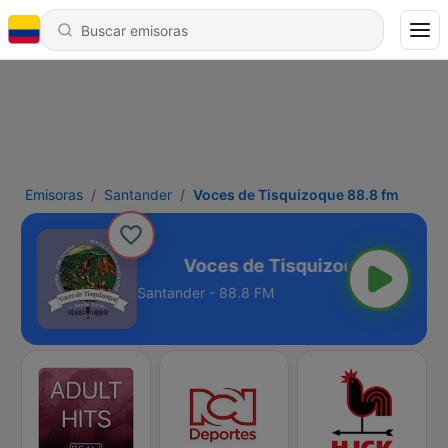
Emisoras
Santander
Voces de Tisquizoque 88.8 fm
izoque 88.8 fm
Santander - 88.8 FM