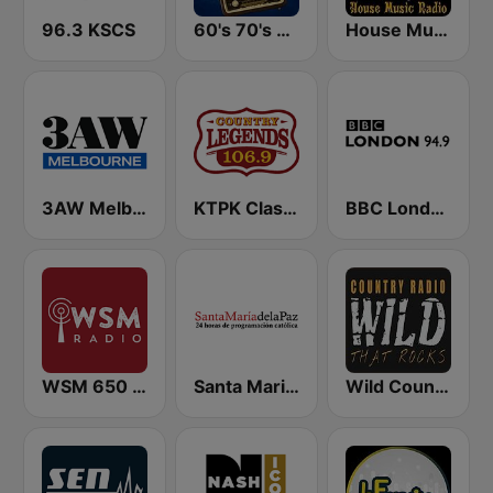
96.3 KSCS
60's 70's Oldies
House Music Radio
3AW Melbourne
KTPK Classic Country 106.9
BBC London
WSM 650 AM
Santa Maria de la Paz 1560 AM
Wild Country Music Radio