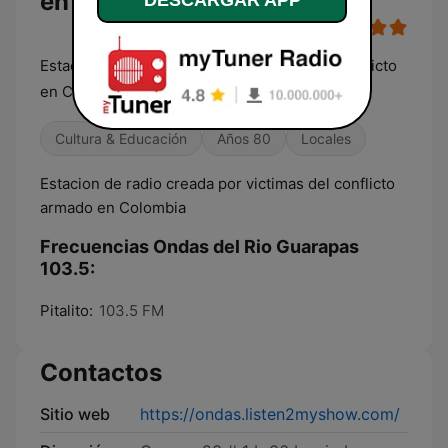
en vivo
Estación de radio creada por Victimas del conflicto
en Colombia
Cultura & Educación
Años 80
Locales
Estacion de radio creada por victimas del conflicto
armado en Colombia
Frecuencias Ondas del Rio Guarapas
103.5:
Pitalito:
103.5 FM
Contactos
Sitio web
https://ondas.listen2myshow.com/