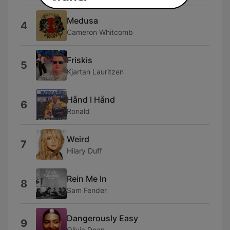
Medusa
4
Cameron Whitcomb
Friskis
5
Kjartan Lauritzen
Hånd I Hånd
6
Ronald
Weird
7
Hilary Duff
Rein Me In
8
Sam Fender
Dangerously Easy
9
Olivia Dean