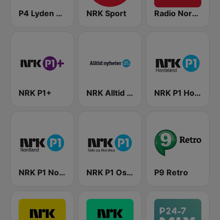
P4 Lyden av Norge
NRK Sport
Radio Norge
NRK P1+
NRK Alltid Nyheter
NRK P1 Hordaland
NRK P1 Nordland
NRK P1 Oslo og Akershus
P9 Retro