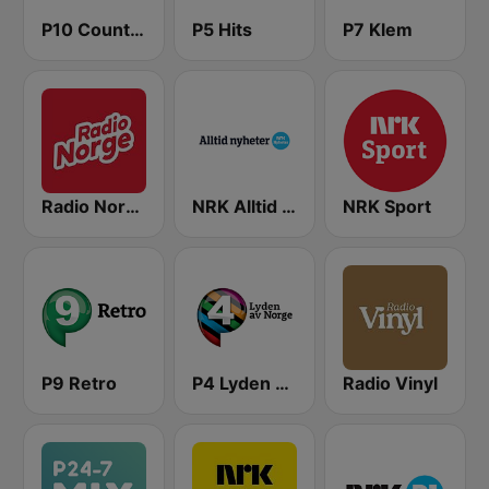
P10 Country
P5 Hits
P7 Klem
Radio Norge
NRK Alltid Nyheter
NRK Sport
P9 Retro
P4 Lyden av Norge
Radio Vinyl