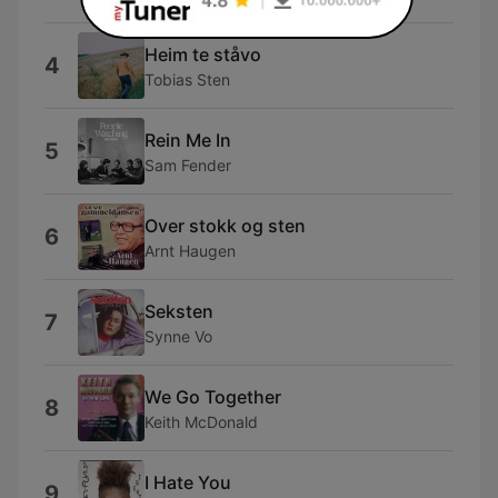
Heim te ståvo
4
Tobias Sten
Rein Me In
5
Sam Fender
Over stokk og sten
6
Arnt Haugen
Seksten
7
Synne Vo
We Go Together
8
Keith McDonald
I Hate You
9