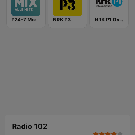
P24-7 Mix
NRK P3
NRK P1 Oslo og Akershus
Radio 102