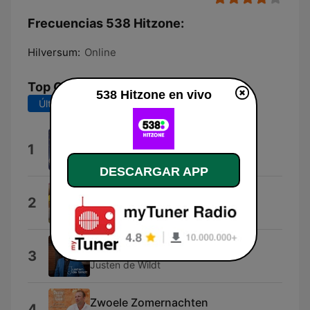
Frecuencias 538 Hitzone:
Hilversum:
Online
Top Canciones
538 Hitzone en vivo
Últimos 7 días
Últimos 30 días
Dai Dai Dai
1
Robertino
DESCARGAR APP
Turn The Lights Off (feat. Jon)
2
KATO
Esmeralda
3
Justen de Wildt
Zwoele Zomernachten
4