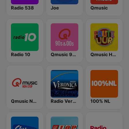
Radio 538
Joe
Qmusic
Radio 10
Qmusic 90's & 00's
Qmusic Het Foute Uur
Qmusic Nonstop
Radio Veronica
100% NL