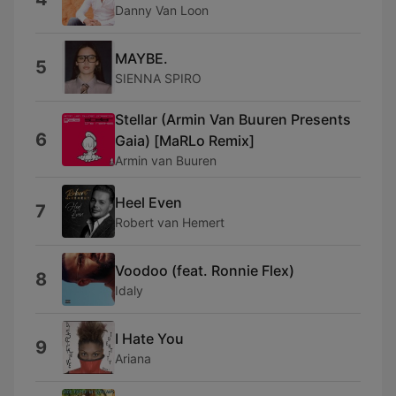
Danny Van Loon
MAYBE.
5
SIENNA SPIRO
Stellar (Armin Van Buuren Presents
6
Gaia) [MaRLo Remix]
Armin van Buuren
Heel Even
7
Robert van Hemert
Voodoo (feat. Ronnie Flex)
8
Idaly
I Hate You
9
Ariana