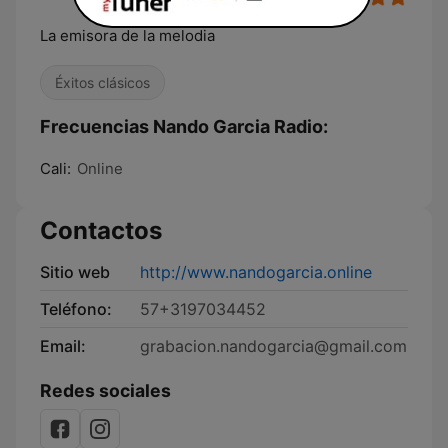
La emisora de la melodia
Éxitos clásicos
Frecuencias Nando Garcia Radio:
Cali:
Online
Contactos
Sitio web
http://www.nandogarcia.online
Teléfono:
57+3197034452
Email:
grabacion.nandogarcia@gmail.com
Redes sociales