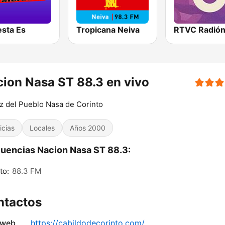
esta Es
Tropicana Neiva
RTVC Radión
ion Nasa ST 88.3 en vivo
z del Pueblo Nasa de Corinto
icias
Locales
Años 2000
uencias Nacion Nasa ST 88.3:
to:
88.3 FM
ntactos
 web
https://cabildodecorinto.com/