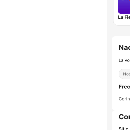
La Fi
Nac
La Vo
Not
Frec
Corin
Co
Sitio