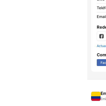
Telé
Email
Rede
Actua
Comp
Fa
Em
Emi