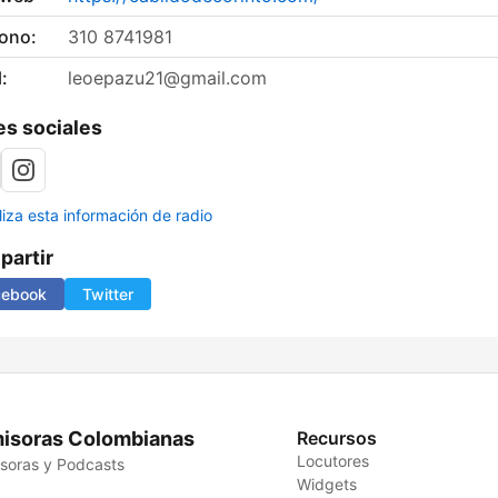
fono:
310 8741981
:
leoepazu21@gmail.com
s sociales
liza esta información de radio
artir
cebook
Twitter
isoras Colombianas
Recursos
Locutores
soras y Podcasts
Widgets