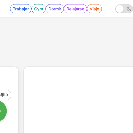
Trabajar
Gym
Dormir
Relajarse
Viaje
0