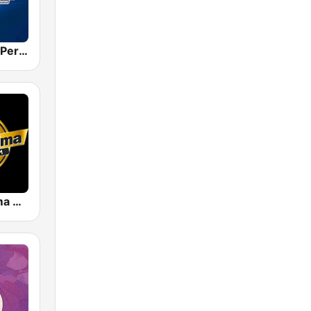
Radio Policía Pereira 99.1
La Primerisima 91.0 FM