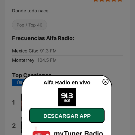
Donde todo nace
Pop / Top 40
Frecuencias Alfa Radio:
Mexico City:
91.3 FM
Monterrey:
104.5 FM
Top Canciones
Alfa Radio en vivo
Últimos 7 días
Últimos 30 días
Sign of the Times
1
Harry Styles
DESCARGAR APP
Fenix Flexin Vol. 2 Intro
2
Fenix Flexin