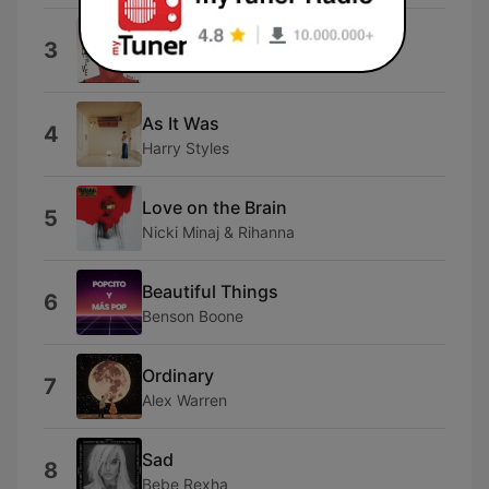
I Hate You
3
Ariana
As It Was
4
Harry Styles
Love on the Brain
5
Nicki Minaj & Rihanna
Beautiful Things
6
Benson Boone
Ordinary
7
Alex Warren
Sad
8
Bebe Rexha