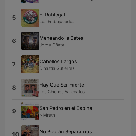
El Roblegal
5
Los Embejucados
Meneando la Batea
6
Jorge Oñate
Cabellos Largos
7
Dinastía Gutiérrez
Hay Que Ser Fuerte
8
Los Chiches Vallenatos
San Pedro en el Espinal
9
Niyireth
No Podrán Separarnos
10