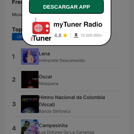
Frecuencias Mosquera Stereo:
DESCARGAR APP
Mosquera:
Online
Top Canciones
Últimos 7 días
Últimos 30 días
Lena
1
Intérprete Desconocido
Oscar
2
Mosquera
Himno Nacional de Colombia
3
(Vocal)
Banda Sinfonica
Campesinita
4
Los Dotores De La Carranga