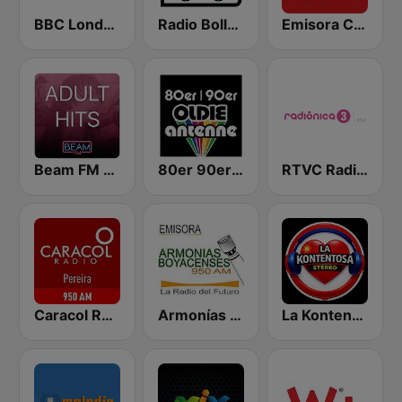
BBC London
Radio Bollerwagen
Emisora Cultural RAC
Beam FM - Adult Hits
80er 90er OLDIE ANTENNE
RTVC Radiónica 3
Caracol Radio Pereira
Armonías Boyacenses
La Kontentosa Stèreo