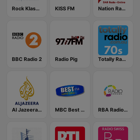
Rock Klassiker
KISS FM
Nation Radio 60s
BBC Radio 2
Radio Pig
Totally Radio 70s
Al Jazeera Arabic (قناة الجزيرة)
MBC Best FM
RBA Radio Rwanda