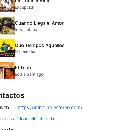
Pa' Toda la Vida
Excepcion
Cuando Llega el Amor
Indomables
Que Tiempos Aquellos
Malvariche
El Triste
Eddie Santiago
ntactos
 web
https://mibailablestereo.com/
liza esta información de radio
artir