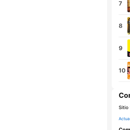
7
8
9
10
Co
Sitio
Actua
Comp