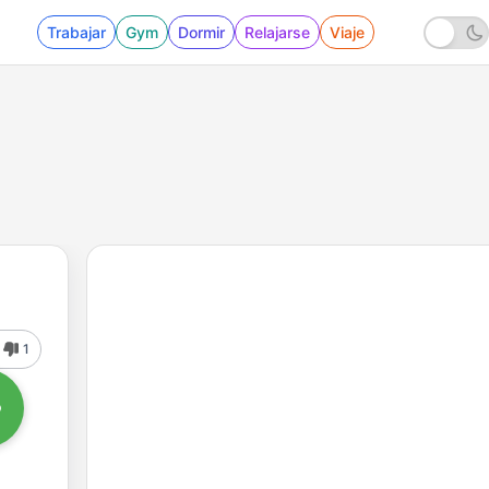
Trabajar
Gym
Dormir
Relajarse
Viaje
1