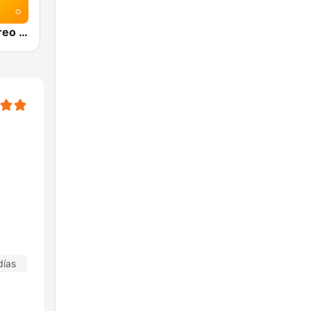
Olímpica Stereo Sincelejo 101.5 FM
días