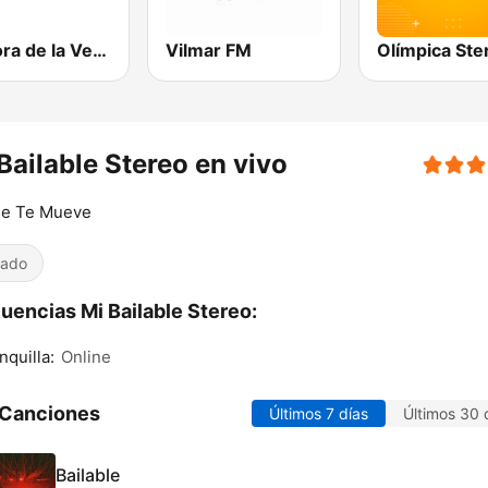
La Hora de la Verdad
Vilmar FM
Bailable Stereo en vivo
ue Te Mueve
iado
uencias Mi Bailable Stereo:
nquilla:
Online
 Canciones
Últimos 7 días
Últimos 30 
Bailable