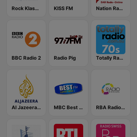
Rock Klassiker
KISS FM
Nation Radio 60s
BBC Radio 2
Radio Pig
Totally Radio 70s
Al Jazeera Arabic (قناة الجزيرة)
MBC Best FM
RBA Radio Rwanda