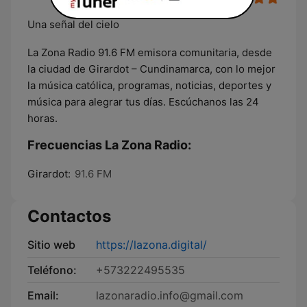
Una señal del cielo
La Zona Radio 91.6 FM emisora comunitaria, desde
la ciudad de Girardot – Cundinamarca, con lo mejor
la música católica, programas, noticias, deportes y
música para alegrar tus días. Escúchanos las 24
horas.
Frecuencias La Zona Radio:
Girardot:
91.6 FM
Contactos
Sitio web
https://lazona.digital/
Teléfono:
+573222495535
Email:
lazonaradio.info@gmail.com