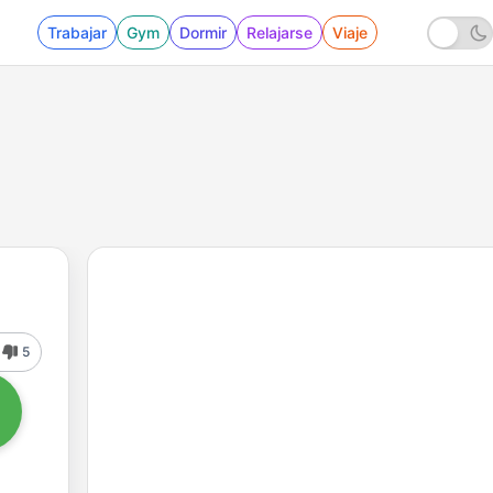
Trabajar
Gym
Dormir
Relajarse
Viaje
5