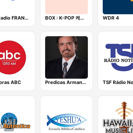
Fun Radio FRANCE
BOX : K-POP 케이팝
WDR 4
oras ABC
Predicas Armando Alducin