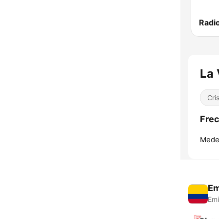
La 
Cri
Frec
Medel
Em
Emi