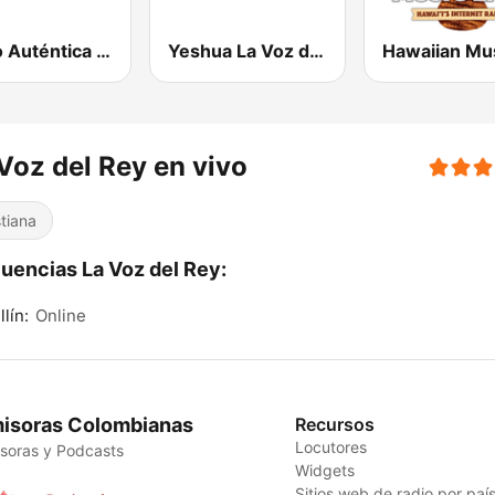
Radio Auténtica Bogotá
Yeshua La Voz de Jesucristo 1530 AM
Voz del Rey en vivo
stiana
uencias La Voz del Rey:
lín:
Online
isoras Colombianas
Recursos
Locutores
soras y Podcasts
Widgets
Sitios web de radio por paí