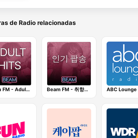
as de Radio relacionadas
Beam FM - Adult Hits
Beam FM - 취향저격 감각 팝송
ABC Lounge 