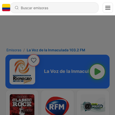
Emisoras
La Voz de la Inmaculada 103.2 FM
lada 103.2 FM