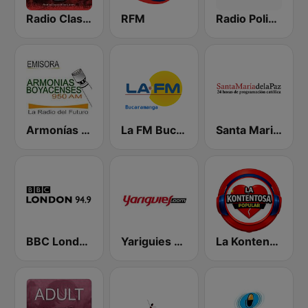
Radio Classic Rock
RFM
Radio Policía 92.4 FM
Armonías Boyacenses
La FM Bucaramanga
Santa Maria de la Paz 1560 AM
BBC London
Yariguies Stereo 102.7 FM
La Kontentosa Popular