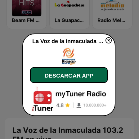
Beam FM - Adult Hits
La Guapachosa 105.1 FM
Radio Melodía Bucaramanga
La Voz de la Inmaculada 103.2 FM en vivo
DESCARGAR APP
La Voz de la Inmaculada 103.2